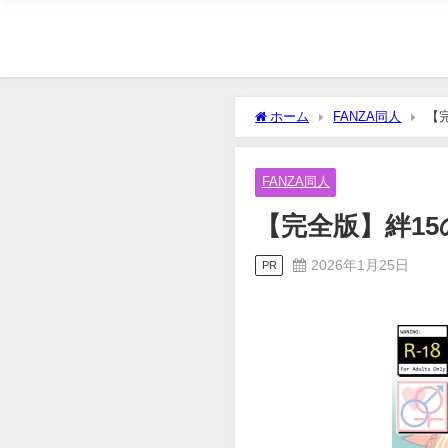
ホーム
FANZA同人
【完
FANZA同人
【完全版】絆15のモ
2026年1月25日
PR