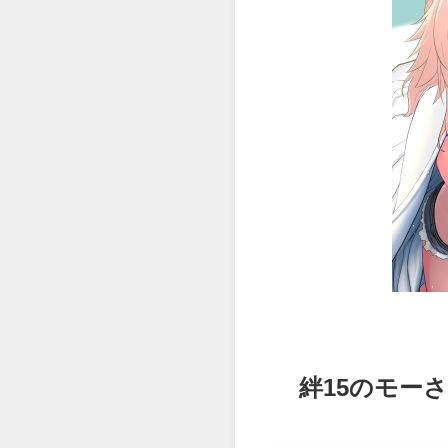
絆15のモーさ